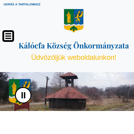
UGRÁS A TARTALOMHOZ
Kálócfa Község Önkormányzata
Üdvözöljük weboldalunkon!
II