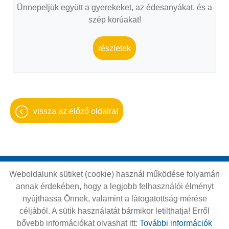
Ünnepeljük együtt a gyerekeket, az édesanyákat, és a
szép korúakat!
részletek
vissza az előző oldalra!
Weboldalunk sütiket (cookie) használ működése folyamán
Oldal információk
Adatkezelési tájékoztató
annak érdekében, hogy a legjobb felhasználói élményt
Impresszum
Sütik kezelése
nyújthassa Önnek, valamint a látogatottság mérése
céljából. A sütik használatát bármikor letilthatja! Erről
Akadálymentesítési nyilatkozat
bővebb információkat olvashat itt:
További információk