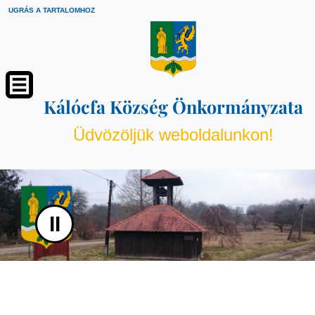
UGRÁS A TARTALOMHOZ
Kálócfa Község Önkormányzata
Üdvözöljük weboldalunkon!
II