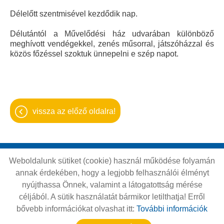
Délelőtt szentmisével kezdődik nap.
Délutántól a Művelődési ház udvarában különböző
meghívott vendégekkel, zenés műsorral, játszóházzal és
közös főzéssel szoktuk ünnepelni e szép napot.
vissza az előző oldalra!
Weboldalunk sütiket (cookie) használ működése folyamán
Oldal információk
Adatkezelési tájékoztató
annak érdekében, hogy a legjobb felhasználói élményt
Impresszum
Sütik kezelése
nyújthassa Önnek, valamint a látogatottság mérése
céljából. A sütik használatát bármikor letilthatja! Erről
Akadálymentesítési nyilatkozat
bővebb információkat olvashat itt:
További információk