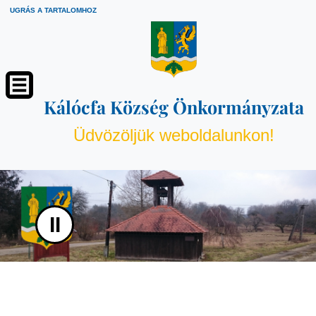
UGRÁS A TARTALOMHOZ
Kálócfa Község Önkormányzata
Üdvözöljük weboldalunkon!
II