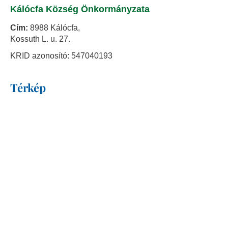
Kálócfa Község Önkormányzata
Cím:
8988 Kálócfa,
Kossuth L. u. 27.
KRID azonosító: 547040193
Térkép