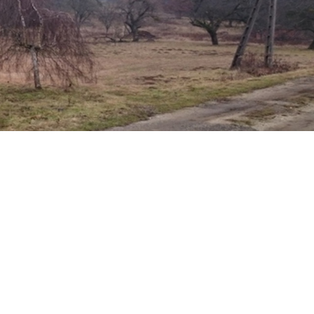
Egészségügy
Óvoda
Közbiztonság
Könyvtár
Vallás
Civil Szervezetek