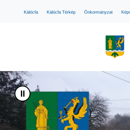
UGRÁS A TARTALOMHOZ
Kálócfa
Kálócfa Térkép
Önkormányzat
Képv
II