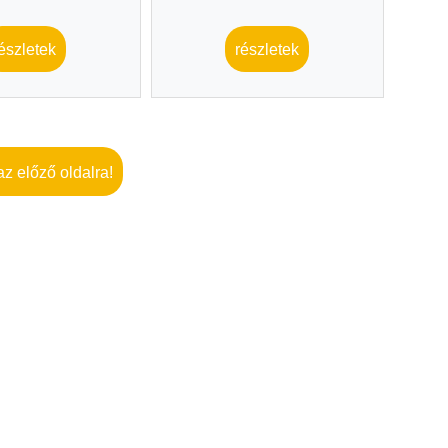
észletek
részletek
az előző oldalra!