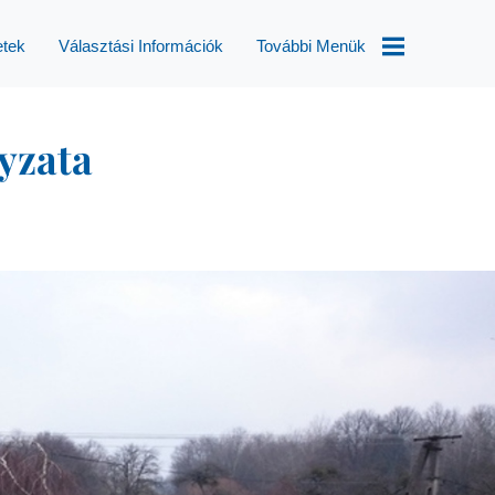
etek
Választási Információk
További Menük
Választások
yzata
Helyi
Esélyegyenlőségi
Program
Településképi
Rendelet
Módosítás
Aktualitások