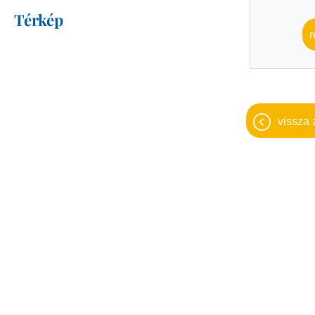
Térkép
r
vissza 