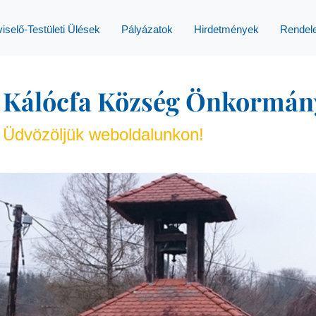
iselő-Testületi Ülések
Pályázatok
Hirdetmények
Rendel
Kálócfa Község Önkormán
Üdvözöljük weboldalunkon!