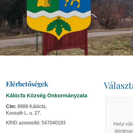
Elérhetőségek
Válasz
Kálócfa Község Önkormányzata
Cím:
8988 Kálócfa,
Kossuth L. u. 27.
KRID azonosító: 547040193
Helyi vál
döntései