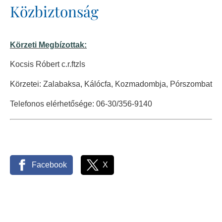
Közbiztonság
Körzeti Megbízottak:
Kocsis Róbert c.r.ftzls
Körzetei: Zalabaksa, Kálócfa, Kozmadombja, Pórszombat
Telefonos elérhetősége: 06-30/356-9140
Facebook
X