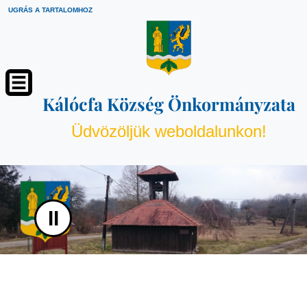
UGRÁS A TARTALOMHOZ
Kálócfa Község Önkormányzata
Üdvözöljük weboldalunkon!
II