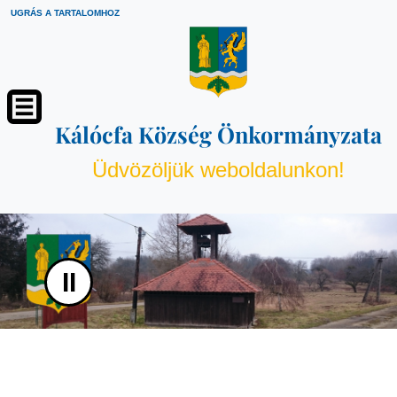
UGRÁS A TARTALOMHOZ
Kálócfa Község Önkormányzata
Üdvözöljük weboldalunkon!
II