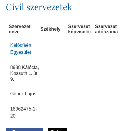
Civil szervezetek
Szervezet
Szervezet
Szervezet
Székhely
neve
képviselői
adószáma
Kálócfáért
Egyesület
8988 Kálócfa,
Kossuth L. út
9.
Göncz Lajos
18962475-1-
20