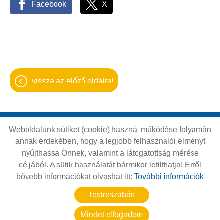
Facebook
X
vissza az előző oldalra!
Weboldalunk sütiket (cookie) használ működése folyamán
Oldal információk
Adatkezelési tájékoztató
annak érdekében, hogy a legjobb felhasználói élményt
Impresszum
Sütik kezelése
nyújthassa Önnek, valamint a látogatottság mérése
céljából. A sütik használatát bármikor letilthatja! Erről
Akadálymentesítési nyilatkozat
bővebb információkat olvashat itt:
További információk
© 2026 - Minden jog fenntartva
Testreszabás
Mindet elfogadom