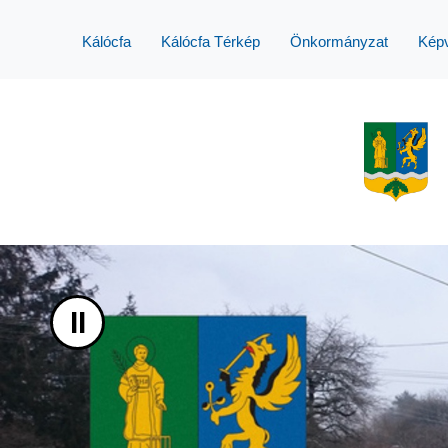
UGRÁS A TARTALOMHOZ
Kálócfa
Kálócfa Térkép
Önkormányzat
Képv
II