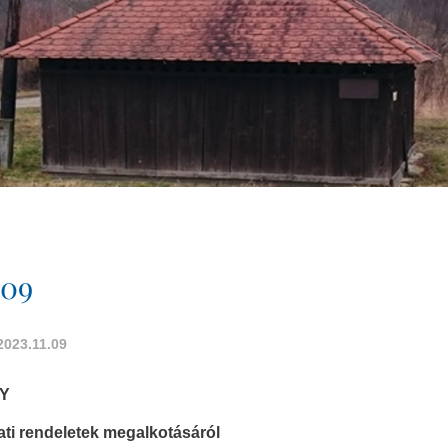
.09
2023.11.09
Y
i rendeletek megalkotásáról