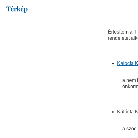
Térkép
Értesítem a T
rendeletet alk
Kálócfa 
a nem k
önkorm
Kálócfa 
a szoci