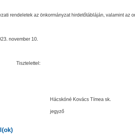
ati rendeletek az önkormányzat hirdetőtábláján, valamint az or
023. november 10.
elettel:
óné Kovács Tímea sk.
egyző
l(ok)