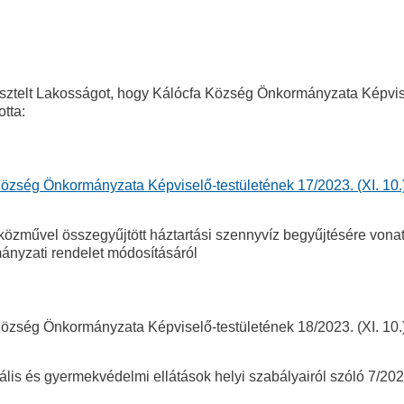
isztelt Lakosságot, hogy Kálócfa Község Önkormányzata Képvise
otta:
Község Önkormányzata Képviselő-testületének 17/2023. (XI. 
özművel összegyűjtött háztartási szennyvíz begyűjtésére vonatk
ányzati rendelet módosításáról
Község Önkormányzata Képviselő-testületének 18/2023. (XI. 
ális és gyermekvédelmi ellátások helyi szabályairól szóló 7/20