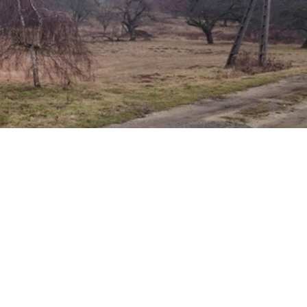
Egészségügy
Óvoda
Közbiztonság
Könyvtár
Vallás
Civil Szervezetek