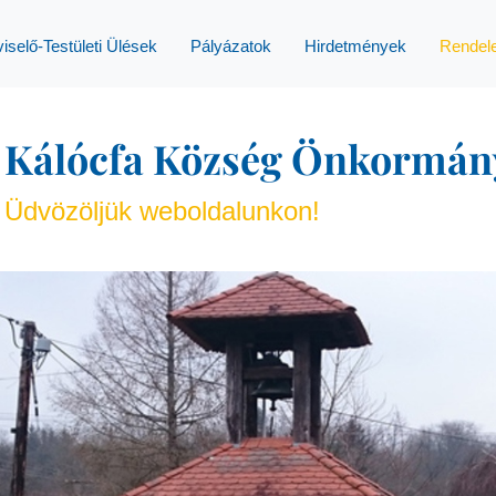
iselő-Testületi Ülések
Pályázatok
Hirdetmények
Rendel
Kálócfa Község Önkormán
Üdvözöljük weboldalunkon!