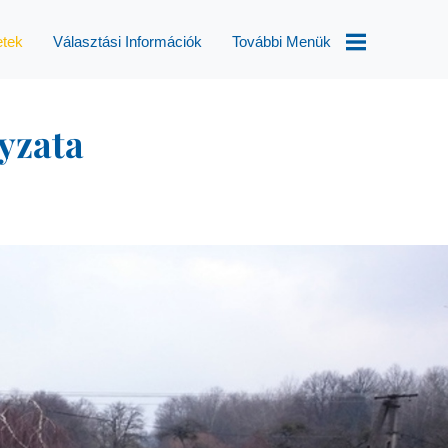
etek
Választási Információk
További Menük
Választások
yzata
Helyi
Esélyegyenlőségi
Program
Településképi
Rendelet
Módosítás
Aktualitások