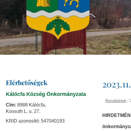
Elérhetőségek
2023.11
Kálócfa Község Önkormányzata
Rendeletek
/
Cím:
8988 Kálócfa,
Kossuth L. u. 27.
HIRDETMÉN
KRID azonosító: 547040193
önkormányzat