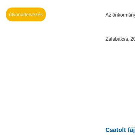
útvonaltervezés
Az önkormányz
Zalabaksa, 2
Tiszt
Hácsk
j
Csatolt fáj