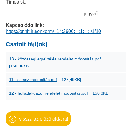
Tímea sk.
jegyző
Kapcsolódó link:
https://or.njt.hu/onkorm/-:14:2606:-:-:1:-:-:-/1/10
Csatolt fájl(ok)
13 - közösségi együttélés rendelet módosítás.pdf
[150,06KB]
11 - szmsz módosítás.pdf
[127,49KB]
12 - hulladákgazd. rendelet módosítás.pdf
[150,8KB]
vissza az előző oldalra!