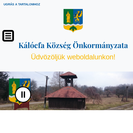
UGRÁS A TARTALOMHOZ
Kálócfa Község Önkormányzata
Üdvözöljük weboldalunkon!
II