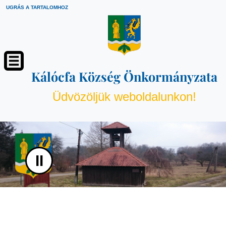
UGRÁS A TARTALOMHOZ
Kálócfa Község Önkormányzata
Üdvözöljük weboldalunkon!
II