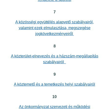
7
A közösségi együttélés alapvető szabályairól,
valamint ezek elmulasztása, megszegése
jogkövetkezményeiről
8
A közterület-elnevezés és a házszám-megállapítás
szabályairól
9
A köztemető és a temetkezés helyi szabályairól
10
Az önkormányzat szervezeti és működési