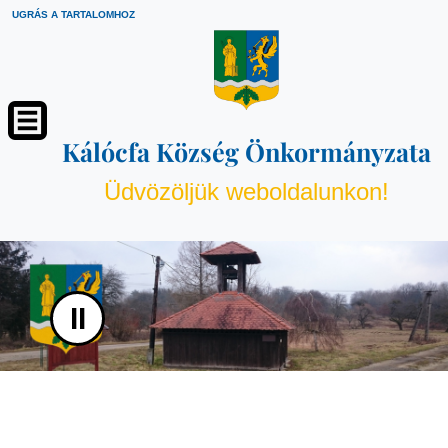
UGRÁS A TARTALOMHOZ
Kálócfa Község Önkormányzata
Üdvözöljük weboldalunkon!
II