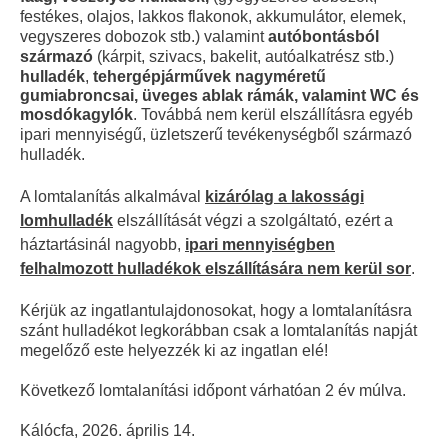
festékes, olajos, lakkos flakonok, akkumulátor, elemek,
vegyszeres dobozok stb.) valamint
autóbontásból
származó
(kárpit, szivacs, bakelit, autóalkatrész stb.)
hulladék
,
tehergépjárművek nagyméretű
gumiabroncsai, üveges ablak rámák, valamint WC és
mosdókagylók
. Továbbá nem kerül elszállításra egyéb
ipari mennyiségű, üzletszerű tevékenységből származó
hulladék.
A lomtalanítás alkalmával
kizárólag a lakossági
lomhulladék
elszállítását végzi a szolgáltató, ezért a
háztartásinál nagyobb,
ipari mennyiségben
felhalmozott hulladékok elszállítására nem kerül sor
.
Kérjük az ingatlantulajdonosokat, hogy a lomtalanításra
szánt hulladékot legkorábban csak a lomtalanítás napját
megelőző este helyezzék ki az ingatlan elé!
Következő lomtalanítási időpont várhatóan 2 év múlva.
Kálócfa, 2026. április 14.