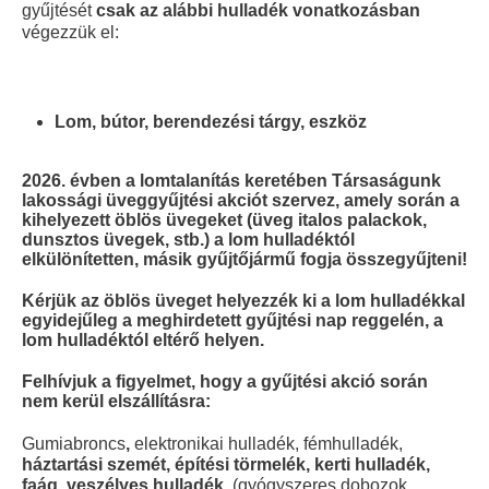
gyűjtését
csak az alábbi hulladék vonatkozásban
végezzük el:
Lom, bútor, berendezési tárgy, eszköz
2026. évben a lomtalanítás keretében Társaságunk
lakossági üveggyűjtési akciót szervez, amely során a
kihelyezett öblös üvegeket (üveg italos palackok,
dunsztos üvegek, stb.) a lom hulladéktól
elkülönítetten, másik gyűjtőjármű fogja összegyűjteni!
Kérjük az öblös üveget helyezzék ki a lom hulladékkal
egyidejűleg a meghirdetett gyűjtési nap reggelén, a
lom hulladéktól eltérő helyen.
Felhívjuk a figyelmet, hogy a gyűjtési akció során
nem kerül elszállításra:
Gumiabroncs
,
elektronikai hulladék, fémhulladék,
háztartási szemét, építési törmelék, kerti hulladék,
faág, veszélyes hulladék,
(gyógyszeres dobozok,