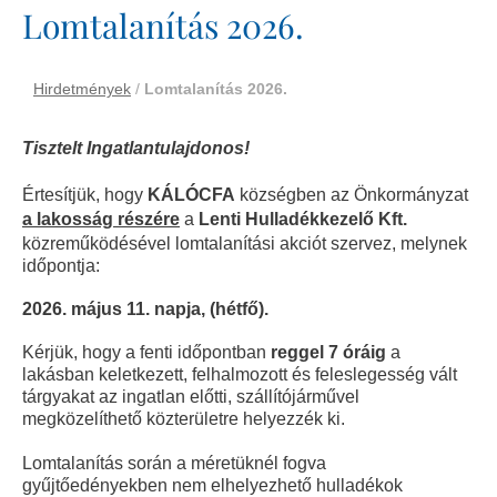
Lomtalanítás 2026.
Hirdetmények
/
Lomtalanítás 2026.
Tisztelt Ingatlantulajdonos!
Értesítjük, hogy
KÁLÓCFA
községben az Önkormányzat
a lakosság részére
a
Lenti Hulladékkezelő Kft.
közreműködésével lomtalanítási akciót szervez, melynek
időpontja:
2026. május 11. napja, (hétfő).
Kérjük, hogy a fenti időpontban
reggel 7 óráig
a
lakásban keletkezett, felhalmozott és feleslegesség vált
tárgyakat az ingatlan előtti, szállítójárművel
megközelíthető közterületre helyezzék ki.
Lomtalanítás során a méretüknél fogva
gyűjtőedényekben nem elhelyezhető hulladékok