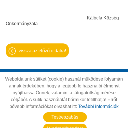
Kálócfa Község
Önkormányzata
vissza az előző oldalra!
Weboldalunk sütiket (cookie) használ működése folyamán
Oldal információk
Adatkezelési tájékoztató
annak érdekében, hogy a legjobb felhasználói élményt
Impresszum
Sütik kezelése
nyújthassa Önnek, valamint a látogatottság mérése
céljából. A sütik használatát bármikor letilthatja! Erről
Akadálymentesítési nyilatkozat
bővebb információkat olvashat itt:
További információk
© 2026 - Minden jog fenntartva
Testreszabás