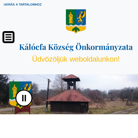
UGRÁS A TARTALOMHOZ
Kálócfa Község Önkormányzata
Üdvözöljük weboldalunkon!
II