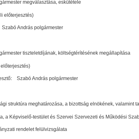
gármester megválasztása, eskütétele
lőterjesztés)
: Szabó András polgármester
gármester tiszteletdíjának, költségtérítésének megállapítása
terjesztés)
tő: Szabó András polgármester
sági struktúra meghatározása, a bizottság elnökének, valamint t
, a Képviselő-testület és Szervei Szervezeti és Működési Szab
nyzati rendelet felülvizsgálata