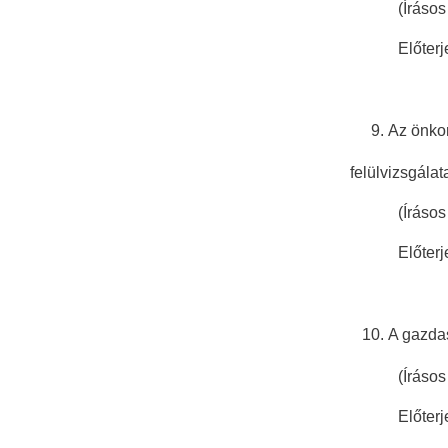
(Írásos elő
Előterjesz
Az önkor
felülvizsgálat
(Írásos elő
Előterjesz
A gazdas
(Írásos elő
Előterjesz