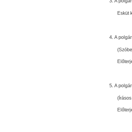
A polgár
Esküt kivesz
A polgár
(Szóbeli e
Előterjesz
A polgár
(Írásos elő
Előterjesz