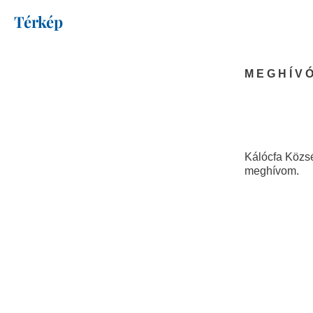
Térkép
M E G H Í V 
Kálócfa Közs
meghívom.