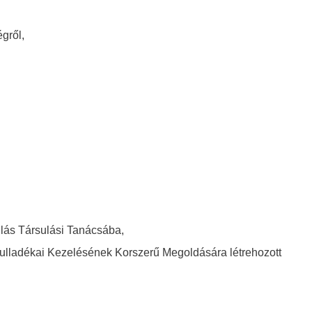
égről,
lás Társulási Tanácsába,
hulladékai Kezelésének Korszerű Megoldására létrehozott