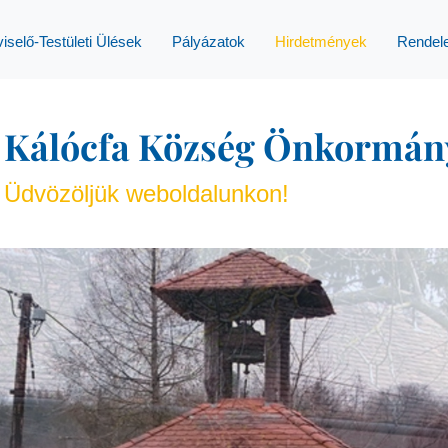
iselő-Testületi Ülések
Pályázatok
Hirdetmények
Rendel
Kálócfa Község Önkormán
Üdvözöljük weboldalunkon!