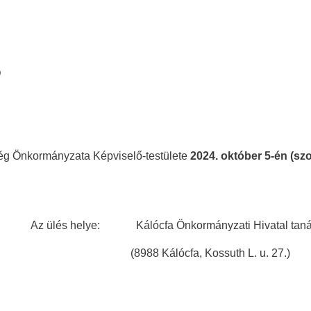
Ó
ég Önkormányzata Képviselő-testülete
2024. október 5-én (sz
Az ülés helye: Kálócfa Önkormányzati Hivatal taná
(8988 Kálócfa, Kossuth L. u. 27.)