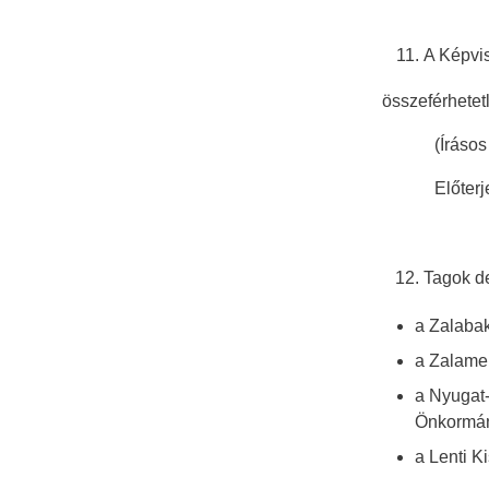
A Képvis
összeférhetet
(Írásos elő
Előterjesz
Tagok de
a Zalabak
a Zalamen
a Nyugat-
Önkormán
a Lenti K