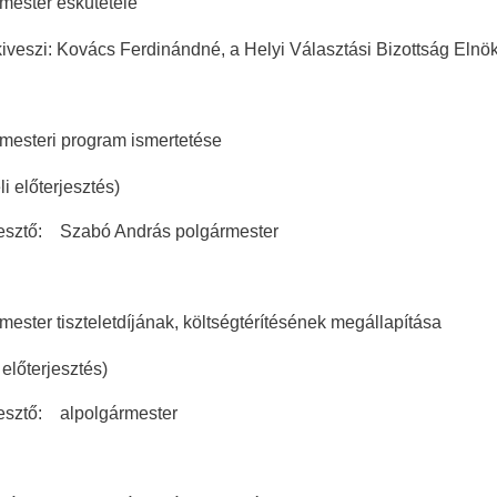
mester eskütétele
i: Kovács Ferdinándné, a Helyi Választási Bizottság Elnö
mesteri program ismertetése
lőterjesztés)
tő: Szabó András polgármester
mester tiszteletdíjának, költségtérítésének megállapítása
terjesztés)
tő: alpolgármester