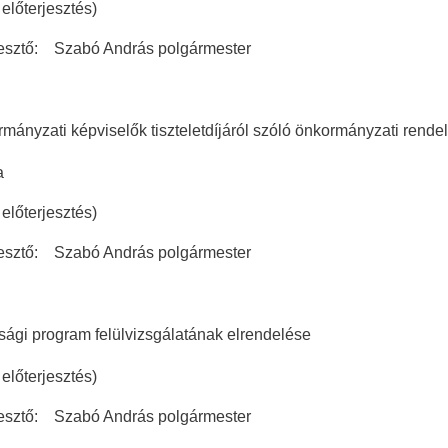
terjesztés)
tő: Szabó András polgármester
mányzati képviselők tiszteletdíjáról szóló önkormányzati rendel
a
terjesztés)
tő: Szabó András polgármester
ági program felülvizsgálatának elrendelése
terjesztés)
tő: Szabó András polgármester