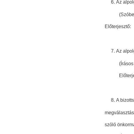
Az alpol
(Szóbeli e
Előterjesztő
Az alpol
(Írásos elő
Előterjesz
A bizott
megválasztása
szóló önkormá