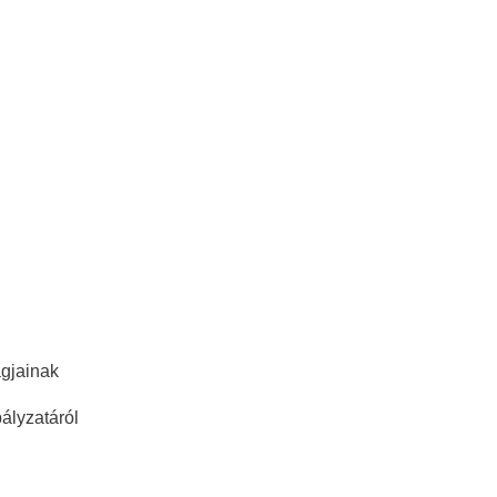
agjainak
ályzatáról