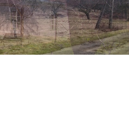
Egészségügy
Óvoda
Közbiztonság
Könyvtár
Vallás
Civil Szervezetek