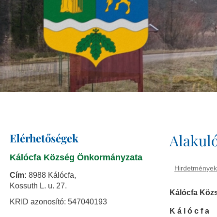
Elérhetőségek
Alakuló
Kálócfa Község Önkormányzata
Hirdetmények
Cím:
8988 Kálócfa,
Kossuth L. u. 27.
Kálócfa Köz
KRID azonosító: 547040193
K á l ó c f a