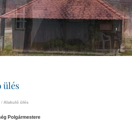
 ülés
/
Alakuló ülés
ség Polgármestere