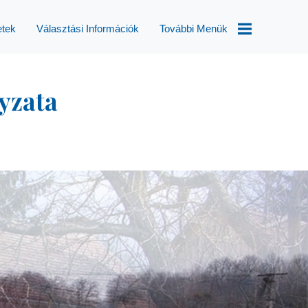
etek
Választási Információk
További Menük
Választások
yzata
Helyi
Esélyegyenlőségi
Program
Településképi
Rendelet
Módosítás
Aktualitások