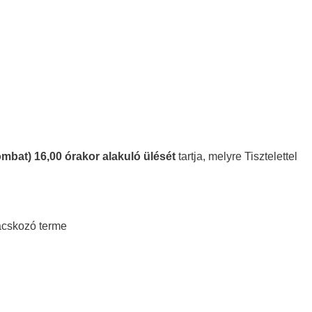
Elérhetőségek
Galéria
ombat) 16,00 órakor alakuló ülését
tartja, melyre Tisztelettel
cskozó terme