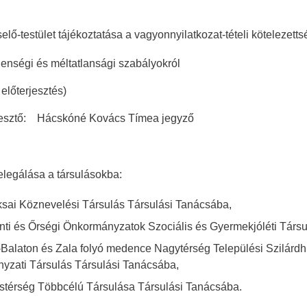
elő-testület tájékoztatása a vagyonnyilatkozat-tételi kötelezetts
lenségi és méltatlansági szabályokról
terjesztés)
tő: Hácskóné Kovács Tímea jegyző
legálása a társulásokba:
sai Köznevelési Társulás Társulási Tanácsába,
ti és Őrségi Önkormányzatok Szociális és Gyermekjóléti Társu
Balaton és Zala folyó medence Nagytérség Települési Szilárd
yzati Társulás Társulási Tanácsába,
istérség Többcélú Társulása Társulási Tanácsába.