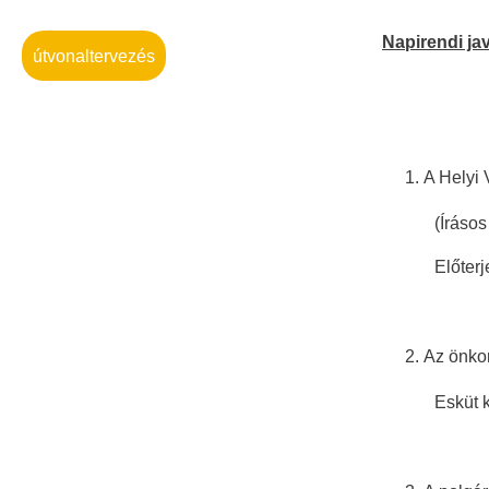
Napirendi jav
útvonaltervezés
A Helyi 
(Írásos elő
Előterjesztő
Az önkor
Esküt kivesz