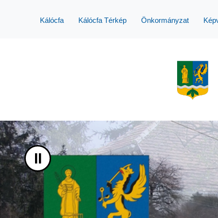
UGRÁS A TARTALOMHOZ
Kálócfa
Kálócfa Térkép
Önkormányzat
Képv
II