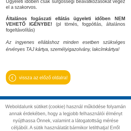
Ügyeleti időben csak sűrgősségi beavatkozásokat végez
el a szakorvos.
Általános fogászati ellátás ügyeleti időben NEM
VEHETŐ IGÉNYBE!
(pl tömés, fogpótlás, általános
fogeltávolítás)
Az ingyenes ellátáshoz minden esetben szükséges
érvényes TAJ kártya, személyigazolvány, lakcímkártya!
vissza az előző oldalra!
Weboldalunk sütiket (cookie) használ működése folyamán
Oldal információk
Adatkezelési tájékoztató
annak érdekében, hogy a legjobb felhasználói élményt
Impresszum
Sütik kezelése
nyújthassa Önnek, valamint a látogatottság mérése
céljából. A sütik használatát bármikor letilthatja! Erről
Akadálymentesítési nyilatkozat