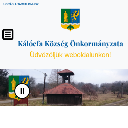
UGRÁS A TARTALOMHOZ
Kálócfa Község Önkormányzata
Üdvözöljük weboldalunkon!
II