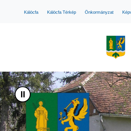
UGRÁS A TARTALOMHOZ
Kálócfa
Kálócfa Térkép
Önkormányzat
Képv
II