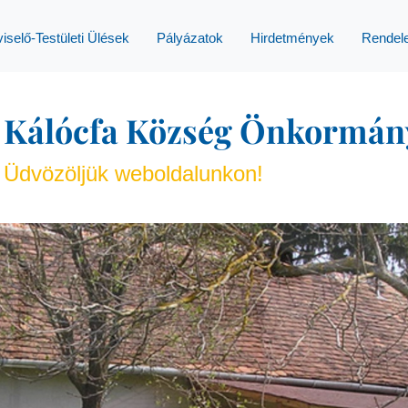
iselő-Testületi Ülések
Pályázatok
Hirdetmények
Rendel
Kálócfa Község Önkormán
Üdvözöljük weboldalunkon!