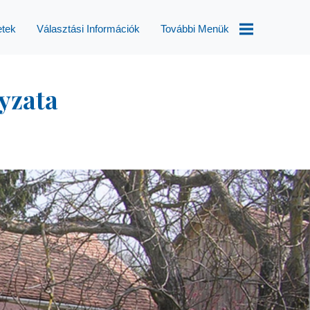
etek
Választási Információk
További Menük
Választások
yzata
Helyi
Esélyegyenlőségi
Program
Településképi
Rendelet
Módosítás
Aktualitások