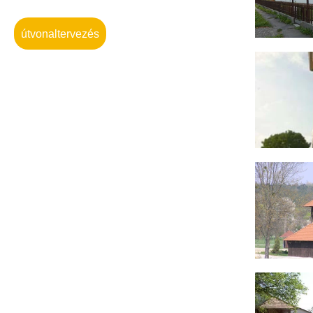
útvonaltervezés