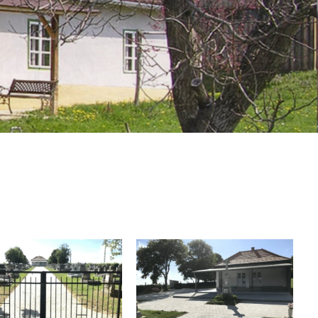
Egészségügy
Óvoda
Közbiztonság
Könyvtár
Vallás
Civil Szervezetek