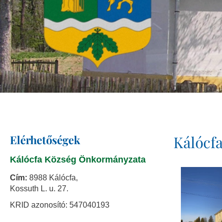
Elérhetőségek
Kálócf
Kálócfa Község Önkormányzata
Cím:
8988 Kálócfa,
Kossuth L. u. 27.
KRID azonosító: 547040193